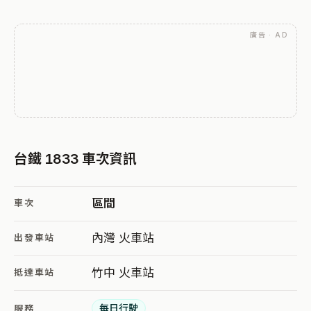
廣告 · AD
台鐵 1833 車次資訊
區間
車次
內灣 火車站
出發車站
竹中 火車站
抵達車站
每日行駛
服務