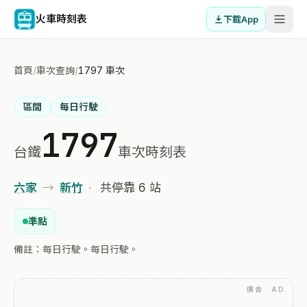
火車時刻表
下載App
首頁
/
車次查詢
/
1797 車次
區間
每日行駛
1797
台鐵
車次時刻表
六家
→
新竹
·
共停靠 6 站
準點
備註：每日行駛。每日行駛。
廣告 · AD