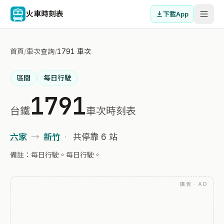
火車時刻表
下載App
首頁
/
車次查詢
/
1791 車次
區間
每日行駛
1791
台鐵
車次時刻表
六家
→
新竹
·
共停靠 6 站
備註：每日行駛。每日行駛。
廣告 · AD