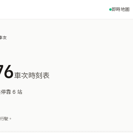
即時地圖
 車次
76
車次時刻表
停靠 6 站
行駛。