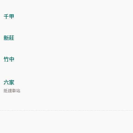
千甲
新莊
竹中
六家
抵達車站