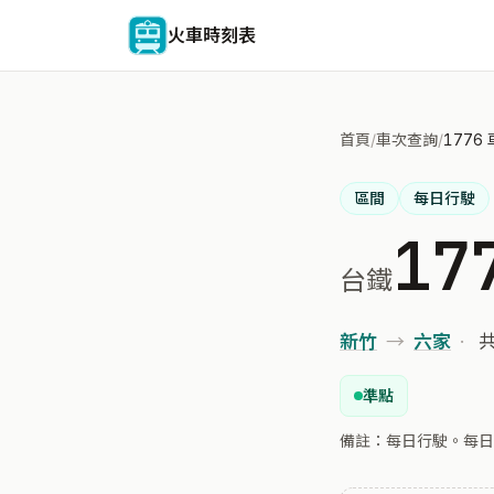
火車時刻表
首頁
/
車次查詢
/
1776
區間
每日行駛
17
台鐵
新竹
→
六家
·
共
準點
備註：每日行駛。每日