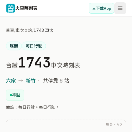
火車時刻表
下載App
首頁
/
車次查詢
/
1743 車次
區間
每日行駛
1743
台鐵
車次時刻表
六家
→
新竹
·
共停靠 6 站
準點
備註：每日行駛。每日行駛。
廣告 · AD