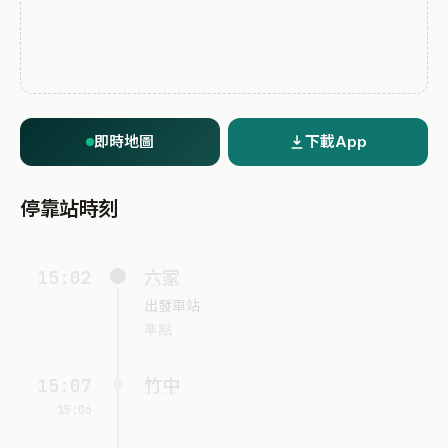
即時地圖
下載App
停靠站時刻
15:02
六家
出發車站
準點
15:07
竹中
15:06