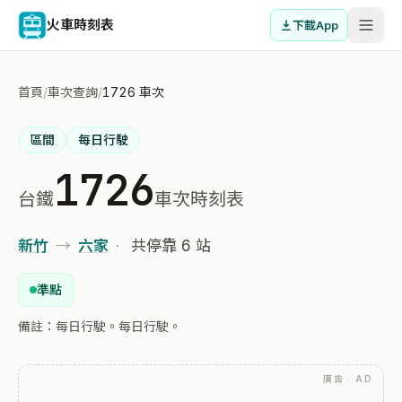
火車時刻表
下載App
首頁
/
車次查詢
/
1726 車次
區間
每日行駛
1726
台鐵
車次時刻表
新竹
→
六家
·
共停靠 6 站
準點
備註：每日行駛。每日行駛。
廣告 · AD