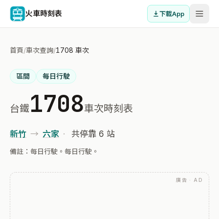
火車時刻表
下載App
首頁
/
車次查詢
/
1708 車次
區間
每日行駛
1708
台鐵
車次時刻表
新竹
→
六家
·
共停靠 6 站
備註：每日行駛。每日行駛。
廣告 · AD