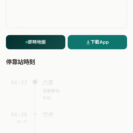
即時地圖
下載App
停靠站時刻
06:23
六家
出發車站
準點
06:28
竹中
06:27