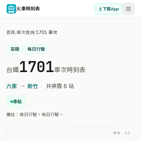
火車時刻表
下載App
首頁
/
車次查詢
/
1701 車次
區間
每日行駛
1701
台鐵
車次時刻表
六家
→
新竹
·
共停靠 6 站
準點
備註：每日行駛。每日行駛。
廣告 · AD