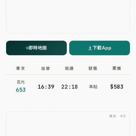
即時地圖
下載App
車次
出發
抵達
狀態
票價
莒光
16:39
22:18
$583
準點
653
廣告 · AD