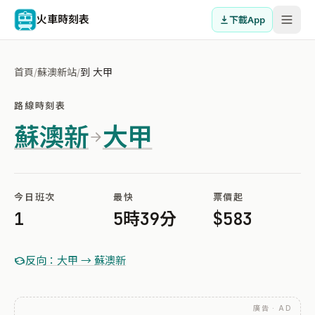
火車時刻表
下載App
首頁
/
蘇澳新站
/
到 大甲
路線時刻表
蘇澳新
大甲
今日班次
最快
票價起
1
5時39分
$583
反向：大甲 → 蘇澳新
廣告 · AD