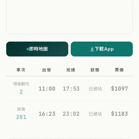
即時地圖
下載App
車次
出發
抵達
狀態
票價
環島觀光
11:00
17:53
$1097
已過站
2
自強
16:23
23:02
$1183
已過站
281