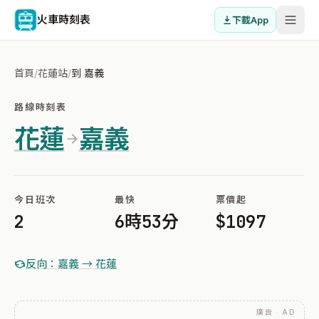
火車時刻表
下載App
首頁
/
花蓮站
/
到 嘉義
路線時刻表
花蓮
嘉義
今日班次
最快
票價起
2
6時53分
$1097
反向：嘉義 → 花蓮
廣告 · AD