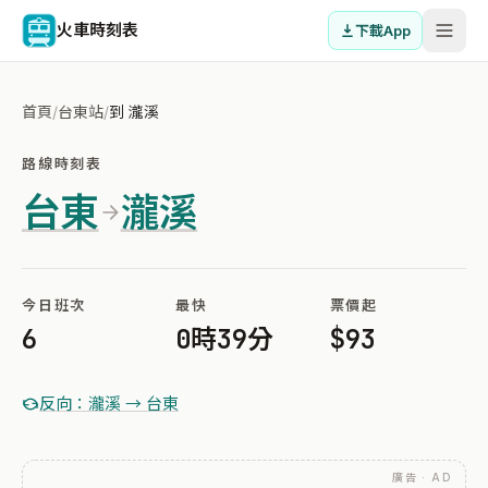
火車時刻表
下載App
首頁
/
台東站
/
到 瀧溪
路線時刻表
台東
瀧溪
今日班次
最快
票價起
6
0時39分
$93
反向：瀧溪 → 台東
廣告 · AD