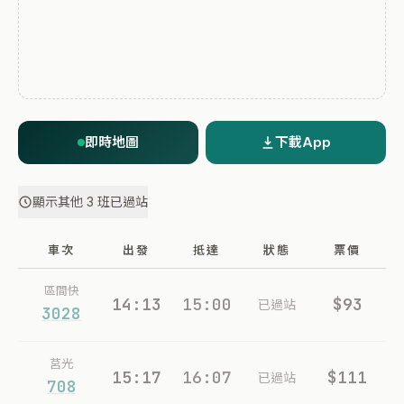
即時地圖
下載App
顯示其他 3 班已過站
車次
出發
抵達
狀態
票價
區間快
14:13
15:00
$93
已過站
3028
莒光
15:17
16:07
$111
已過站
708