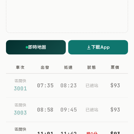
即時地圖
下載App
車次
出發
抵達
狀態
票價
區間快
07:35
08:23
$93
已過站
3001
區間快
08:58
09:45
$93
已過站
3003
區間快
11:01
11:42
$93
晚1分