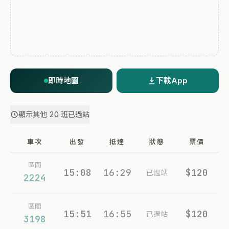
即時地圖
下載App
顯示其他 20 班已過站
車次
出發
抵達
狀態
票價
區間
15:08
16:29
$120
已過站
2224
區間
15:51
16:55
$120
已過站
3198