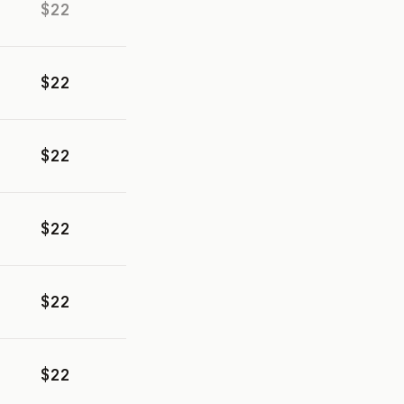
$22
$22
$22
$22
$22
$22