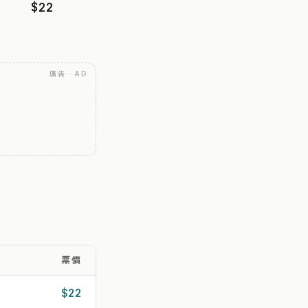
$22
廣告 · AD
票價
$22