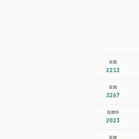
區間
2213
區間
3267
區間快
2023
區間