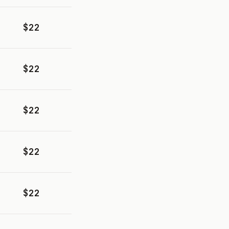
$22
$22
$22
$22
$22