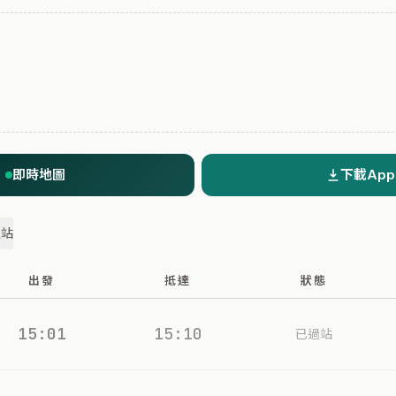
即時地圖
下載App
過站
出發
抵達
狀態
15:01
15:10
已過站