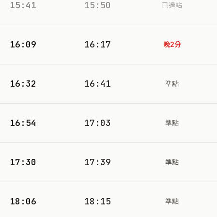
15:41
15:50
已過站
16:09
16:17
晚2分
16:32
16:41
準點
16:54
17:03
準點
17:30
17:39
準點
18:06
18:15
準點