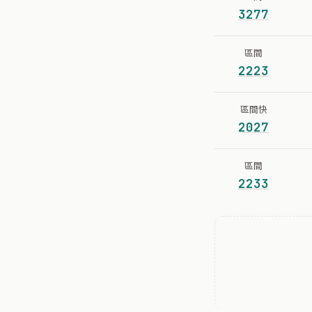
3277
區間
2223
區間快
2027
區間
2233