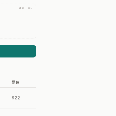
廣告 · AD
票價
$22