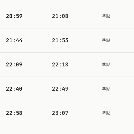
20:59
21:08
準點
21:44
21:53
準點
22:09
22:18
準點
22:40
22:49
準點
22:58
23:07
準點