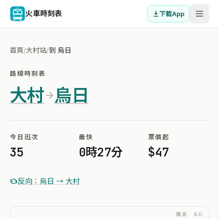
火車時刻表
下載App
首頁
/
大村站
/
到 烏日
路線時刻表
大村
烏日
今日班次
最快
票價起
35
0時27分
$47
反向：烏日 → 大村
廣告 · AD