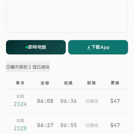
即時地圖
下載App
顯示其他 1 班已過站
車次
出發
抵達
狀態
票價
區間
06:08
06:36
$47
已過站
2124
區間
06:27
06:55
$47
已過站
2128