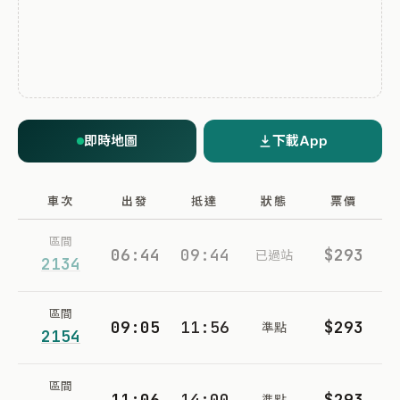
即時地圖
下載App
車次
出發
抵達
狀態
票價
區間
06:44
09:44
$293
已過站
2134
區間
09:05
11:56
$293
準點
2154
區間
11:06
14:00
$293
準點