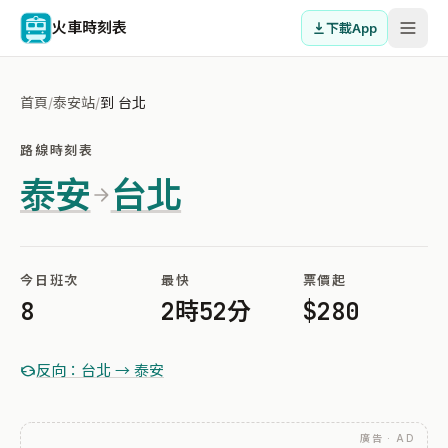
火車時刻表
下載App
首頁
/
泰安站
/
到 台北
路線時刻表
泰安
台北
今日班次
最快
票價起
8
2時52分
$280
反向：台北 → 泰安
廣告 · AD