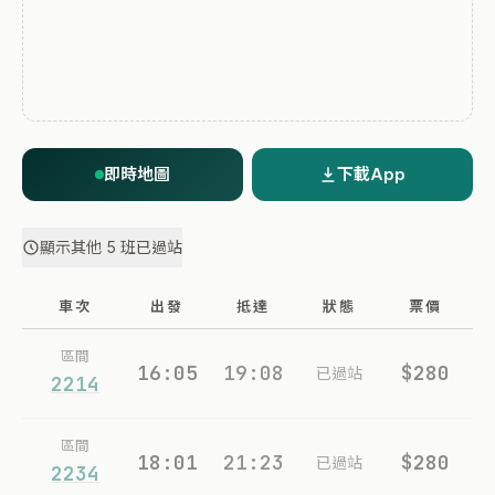
即時地圖
下載App
顯示其他 5 班已過站
車次
出發
抵達
狀態
票價
區間
16:05
19:08
$280
已過站
2214
區間
18:01
21:23
$280
已過站
2234