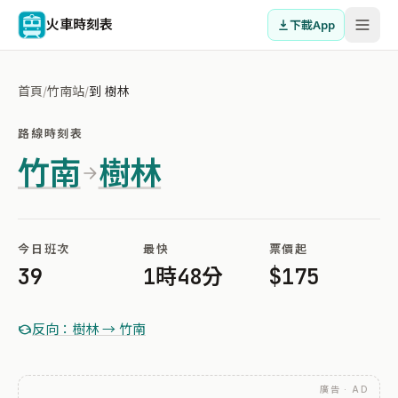
火車時刻表
下載App
首頁
/
竹南站
/
到 樹林
路線時刻表
竹南
樹林
今日班次
最快
票價起
39
1時48分
$175
反向：樹林 → 竹南
廣告 · AD