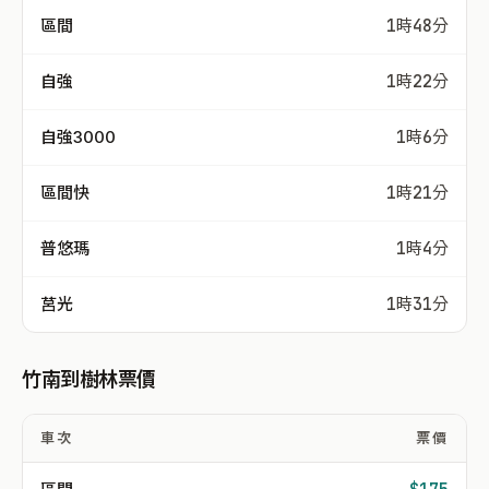
區間
1時48分
自強
1時22分
自強3000
1時6分
區間快
1時21分
普悠瑪
1時4分
莒光
1時31分
竹南到樹林票價
車次
票價