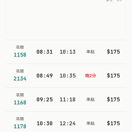
廣告 · AD
區間
08:31
10:13
$175
準點
1158
區間
08:49
10:35
$175
晚2分
2134
區間
09:25
11:18
$175
準點
1168
區間
10:30
12:24
$175
準點
1178