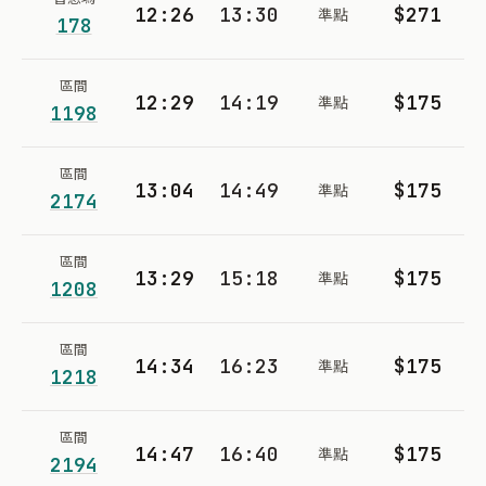
12:26
13:30
$271
準點
178
區間
12:29
14:19
$175
準點
1198
區間
13:04
14:49
$175
準點
2174
區間
13:29
15:18
$175
準點
1208
區間
14:34
16:23
$175
準點
1218
區間
14:47
16:40
$175
準點
2194