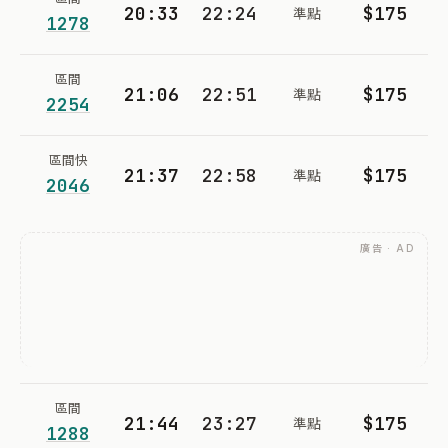
20:33
22:24
$175
準點
1278
區間
21:06
22:51
$175
準點
2254
區間快
21:37
22:58
$175
準點
2046
廣告 · AD
區間
21:44
23:27
$175
準點
1288