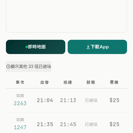
即時地圖
下載App
顯示其他 33 班已過站
車次
出發
抵達
狀態
票價
區間
21:04
21:13
$25
已過站
2263
區間
21:35
21:45
$25
已過站
1247