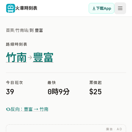
火車時刻表
下載App
首頁
/
竹南站
/
到 豐富
路線時刻表
竹南
豐富
今日班次
最快
票價起
39
0時9分
$25
反向：豐富 → 竹南
廣告 · AD