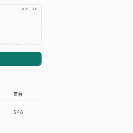
廣告 · AD
票價
$46