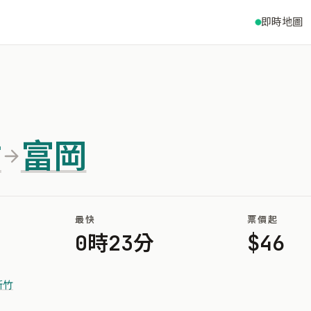
即時地圖
竹
富岡
最快
票價起
0時23分
$46
新竹