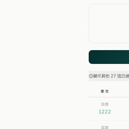
顯示其他 27 班已
車次
區間
1222
區間