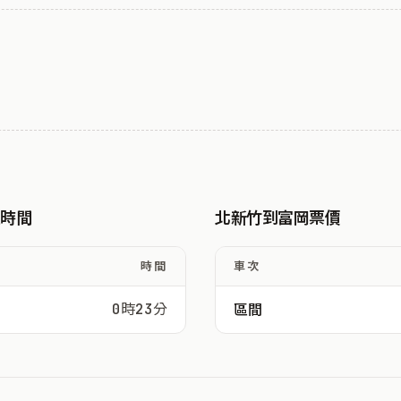
駛時間
北新竹到富岡票價
時間
車次
0時23分
區間