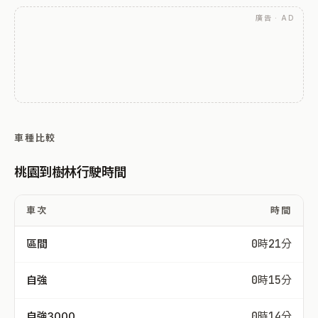
廣告 · AD
車種比較
桃園到樹林行駛時間
車次
時間
區間
0時21分
自強
0時15分
自強3000
0時14分