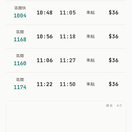
區間快
10:48
11:05
$36
準點
1004
區間
10:56
11:18
$36
準點
1168
區間
11:06
11:27
$36
準點
1160
區間
11:22
11:50
$36
準點
1174
廣告 · AD