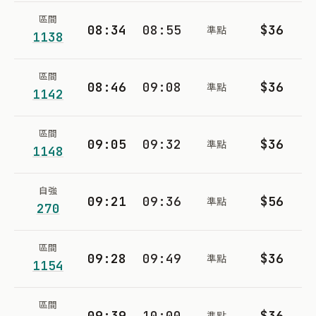
區間
08:34
08:55
$36
準點
1138
區間
08:46
09:08
$36
準點
1142
區間
09:05
09:32
$36
準點
1148
自強
09:21
09:36
$56
準點
270
區間
09:28
09:49
$36
準點
1154
區間
09:39
10:00
$36
準點