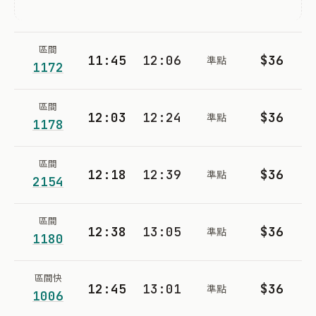
區間
11:45
12:06
$36
準點
1172
區間
12:03
12:24
$36
準點
1178
區間
12:18
12:39
$36
準點
2154
區間
12:38
13:05
$36
準點
1180
區間快
12:45
13:01
$36
準點
1006