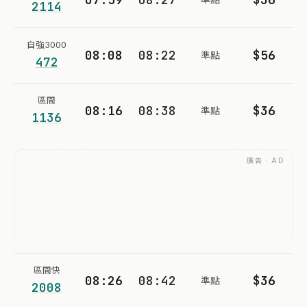
2114
自強3000
08:08
08:22
$56
準點
472
區間
08:16
08:38
$36
準點
1136
廣告 · AD
區間快
08:26
08:42
$36
準點
2008