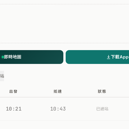
即時地圖
下載App
過站
出發
抵達
狀態
10:21
10:43
已過站