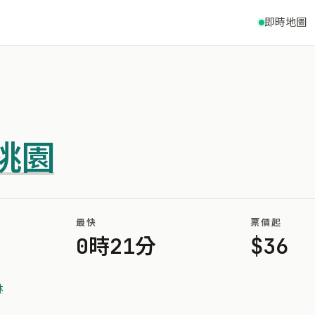
即時地圖
桃園
最快
票價起
0時21分
$36
林