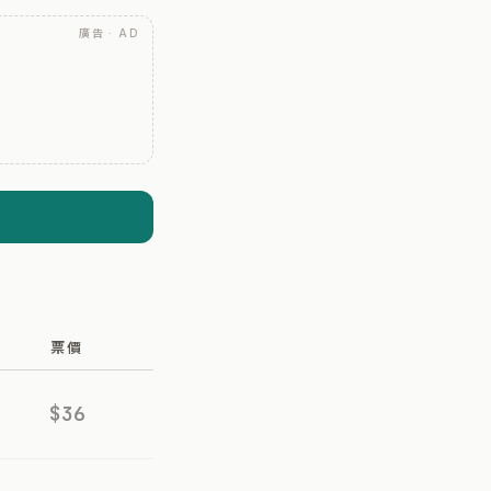
廣告 · AD
票價
$36