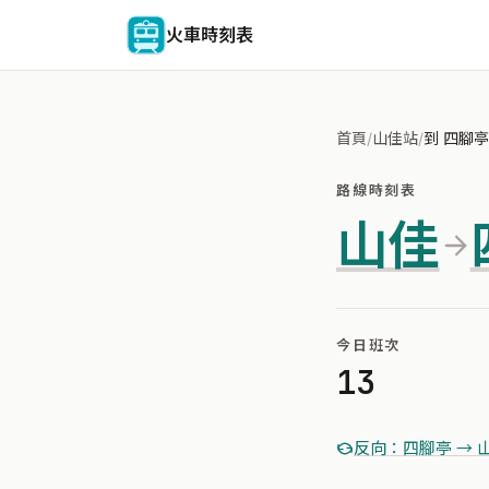
火車時刻表
首頁
/
山佳站
/
到 四腳亭
路線時刻表
山佳
今日班次
13
反向：四腳亭 → 