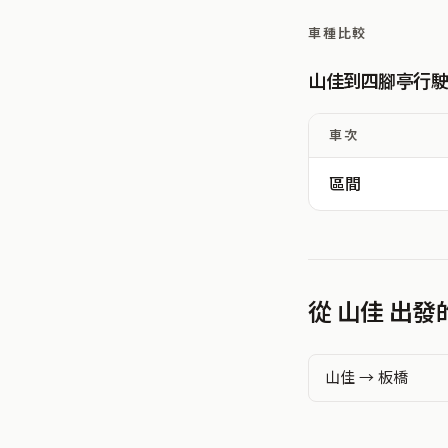
車種比較
山佳到四腳亭行
車次
區間
從 山佳 出
山佳 → 板橋