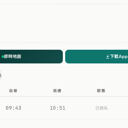
即時地圖
下載App
站
出發
抵達
狀態
09:43
10:51
已過站