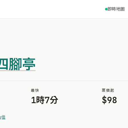
即時地圖
四腳亭
最快
票價起
1時7分
$98
山佳