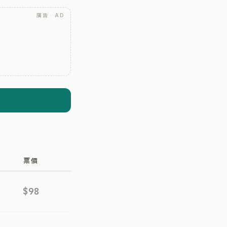
廣告 · AD
票價
$98