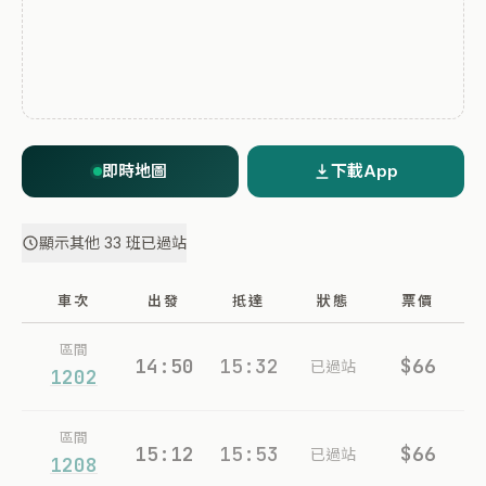
即時地圖
下載App
顯示其他 33 班已過站
車次
出發
抵達
狀態
票價
區間
14:50
15:32
$66
已過站
1202
區間
15:12
15:53
$66
已過站
1208