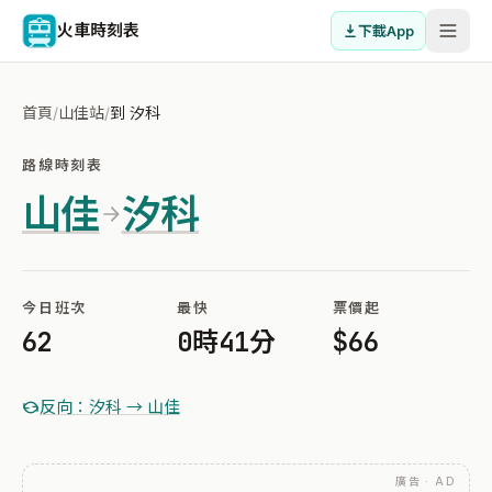
火車時刻表
下載App
首頁
/
山佳站
/
到 汐科
路線時刻表
山佳
汐科
今日班次
最快
票價起
62
0時41分
$66
反向：汐科 → 山佳
廣告 · AD