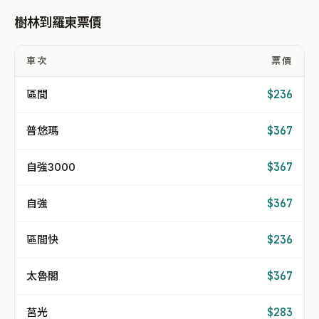
樹林到羅東票價
車次
票價
區間
$236
普悠瑪
$367
自強3000
$367
自強
$367
區間快
$236
太魯閣
$367
莒光
$283