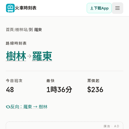
火車時刻表
下載App
首頁
/
樹林站
/
到 羅東
路線時刻表
樹林
羅東
今日班次
最快
票價起
48
1時36分
$236
反向：羅東 → 樹林
廣告 · AD