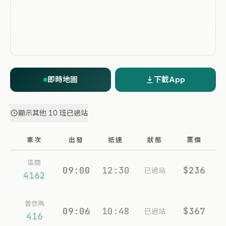
即時地圖
下載App
顯示其他 10 班已過站
車次
出發
抵達
狀態
票價
區間
09:00
12:30
$236
已過站
4162
普悠瑪
09:06
10:48
$367
已過站
416