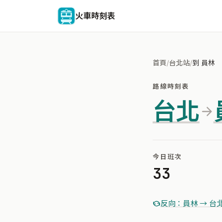
火車時刻表
首頁
/
台北站
/
到 員林
路線時刻表
台北
今日班次
33
反向：員林 → 台