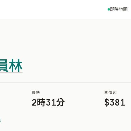
即時地圖
員林
最快
票價起
2時31分
$381
北