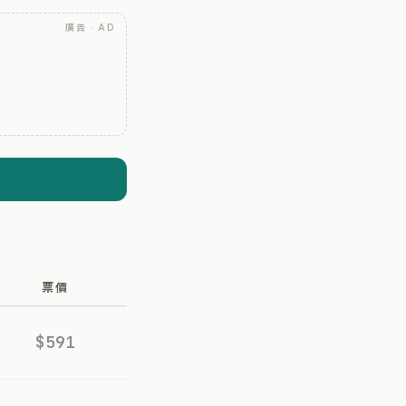
廣告 · AD
票價
$591