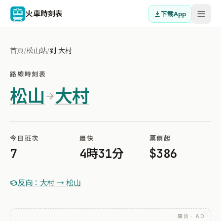
火車時刻表
下載App
首頁
/
松山站
/
到 大村
路線時刻表
松山
大村
今日班次
最快
票價起
7
4時31分
$386
反向：大村 → 松山
廣告 · AD