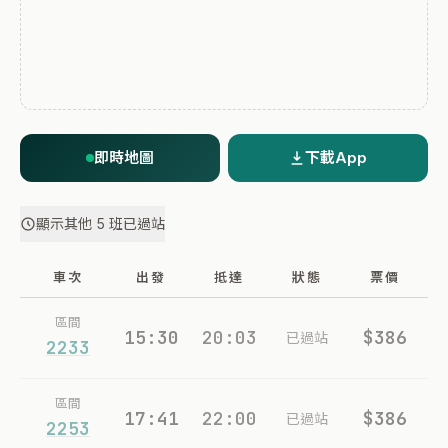
即時地圖
下載App
顯示其他 5 班已過站
車次
出發
抵達
狀態
票價
區間
15:30
20:03
$386
已過站
2233
區間
17:41
22:00
$386
已過站
2253