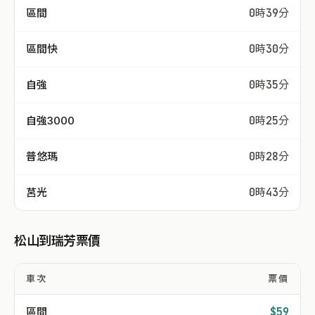
區間
0時39分
區間快
0時30分
自強
0時35分
自強3000
0時25分
普悠瑪
0時28分
莒光
0時43分
松山到瑞芳票價
車次
票價
區間
$59