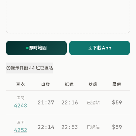
即時地圖
下載App
顯示其他 44 班已過站
車次
出發
抵達
狀態
票價
區間
21:37
22:16
$59
已過站
4248
區間
22:14
22:53
$59
已過站
4252