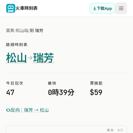
火車時刻表
下載App
首頁
/
松山站
/
到 瑞芳
路線時刻表
松山
瑞芳
今日班次
最快
票價起
47
0時39分
$59
反向：瑞芳 → 松山
廣告 · AD