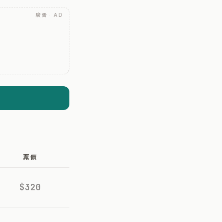
廣告 · AD
票價
$320