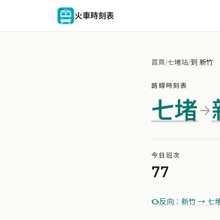
火車時刻表
首頁
/
七堵站
/
到 新竹
路線時刻表
七堵
今日班次
77
反向：新竹 → 七