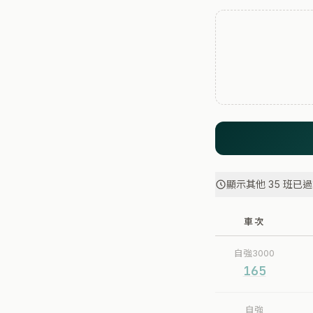
顯示其他 35 班已
車次
自強3000
165
自強