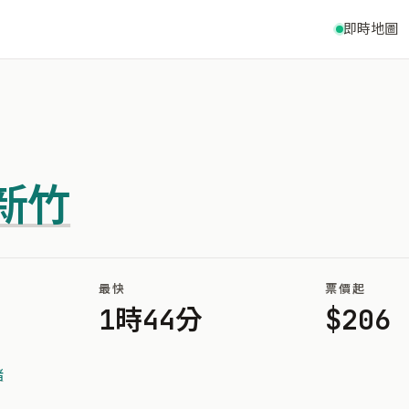
即時地圖
新竹
最快
票價起
1時44分
$206
堵