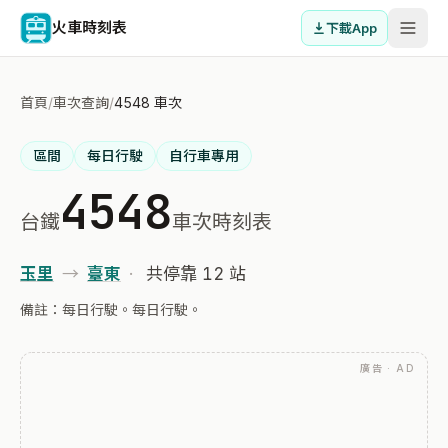
火車時刻表
下載App
首頁
/
車次查詢
/
4548 車次
區間
每日行駛
自行車專用
4548
台鐵
車次時刻表
玉里
→
臺東
·
共停靠 12 站
備註：每日行駛。每日行駛。
廣告 · AD