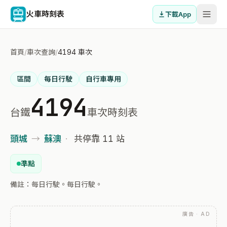
火車時刻表
下載App
首頁
/
車次查詢
/
4194 車次
區間
每日行駛
自行車專用
4194
台鐵
車次時刻表
頭城
→
蘇澳
·
共停靠 11 站
準點
備註：每日行駛。每日行駛。
廣告 · AD