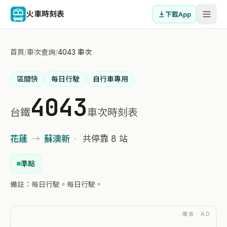
火車時刻表
下載App
首頁
/
車次查詢
/
4043 車次
區間快
每日行駛
自行車專用
4043
台鐵
車次時刻表
花蓮
→
蘇澳新
·
共停靠 8 站
準點
備註：每日行駛。每日行駛。
廣告 · AD