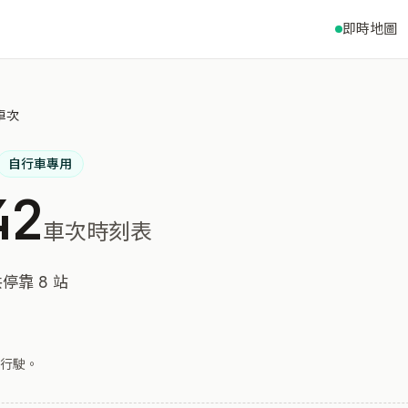
即時地圖
 車次
自行車專用
42
車次時刻表
停靠 8 站
行駛。