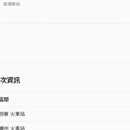
抵達車站
車次資訊
區間
枋寮 火車站
潮州 火車站