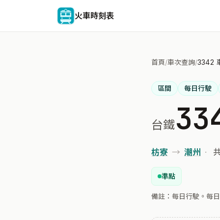
火車時刻表
首頁
/
車次查詢
/
3342
區間
每日行駛
33
台鐵
枋寮
→
潮州
·
共
準點
備註：每日行駛。每日