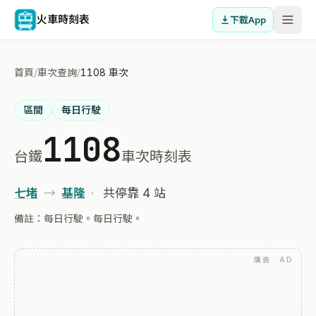
火車時刻表
下載App
首頁
/
車次查詢
/
1108 車次
區間
每日行駛
1108
台鐵
車次時刻表
七堵
→
基隆
·
共停靠 4 站
備註：每日行駛。每日行駛。
廣告 · AD