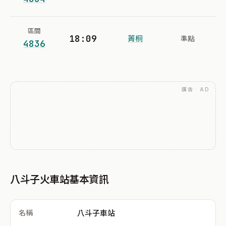
區間
18:09
菁桐
準點
4836
廣告 · AD
八斗子火車站基本資訊
名稱
八斗子車站