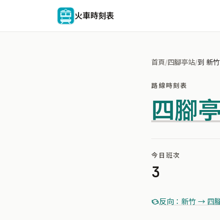
火車時刻表
首頁
/
四腳亭站
/
到 新竹
路線時刻表
四腳
今日班次
3
反向：新竹 → 四