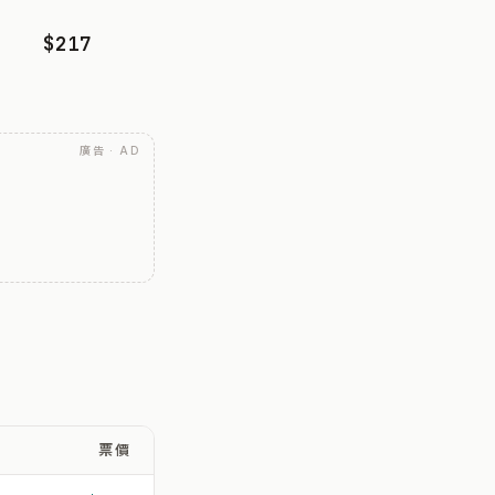
$217
廣告 · AD
票價