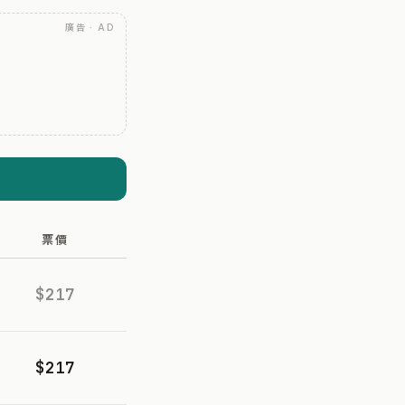
廣告 · AD
票價
$217
$217