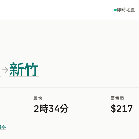
即時地圖
亭
新竹
最快
票價起
2時34分
$217
腳亭