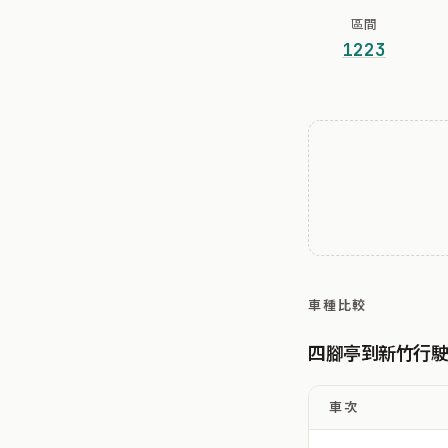
區間
1223
車種比較
四腳亭到新竹行
車次