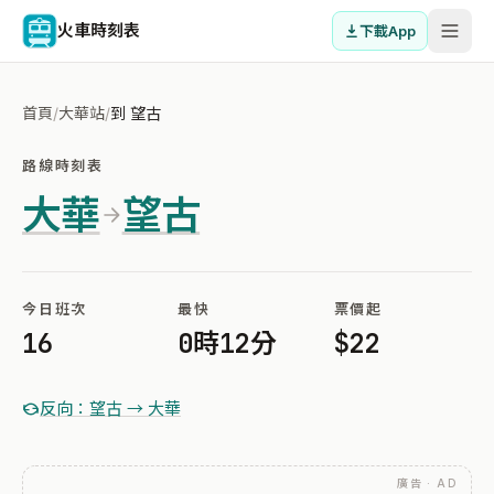
火車時刻表
下載App
首頁
/
大華站
/
到 望古
路線時刻表
大華
望古
今日班次
最快
票價起
16
0時12分
$22
反向：望古 → 大華
廣告 · AD