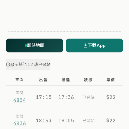
即時地圖
下載App
顯示其他 12 班已過站
車次
出發
抵達
狀態
票價
區間
17:15
17:36
$22
已過站
4834
區間
18:53
19:05
$22
已過站
4836