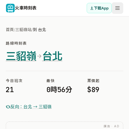
火車時刻表
下載App
首頁
/
三貂嶺站
/
到 台北
路線時刻表
三貂嶺
台北
今日班次
最快
票價起
21
0時56分
$89
反向：台北 → 三貂嶺
廣告 · AD