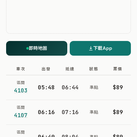
即時地圖
下載App
車次
出發
抵達
狀態
票價
區間
05:48
06:44
$89
準點
4103
區間
06:16
07:16
$89
準點
4107
區間
06:49
08:04
$89
準點