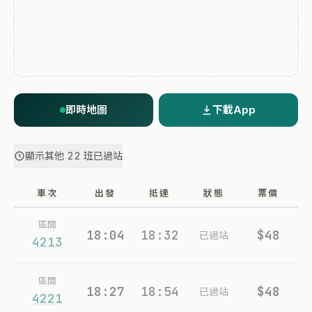
即時地圖
下載App
顯示其他 22 班已過站
車次
出發
抵達
狀態
票價
區間
18:04
18:32
$48
已過站
4213
區間
18:27
18:54
$48
已過站
4221