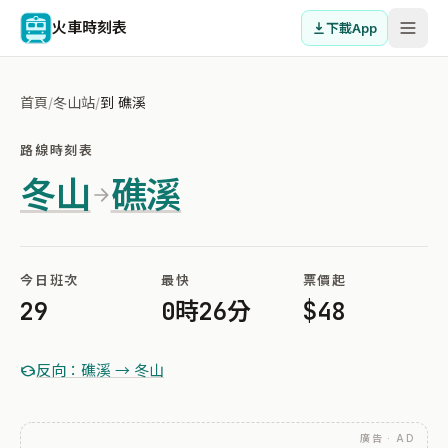
火車時刻表
下載App
首頁
/
冬山站
/
到 礁溪
路線時刻表
冬山
礁溪
今日班次
最快
票價起
29
0時26分
$48
反向：礁溪 → 冬山
廣告 · AD