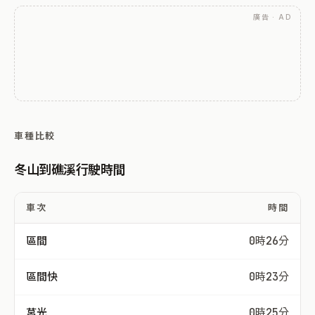
廣告 · AD
車種比較
冬山到礁溪行駛時間
車次
時間
區間
0時26分
區間快
0時23分
莒光
0時25分