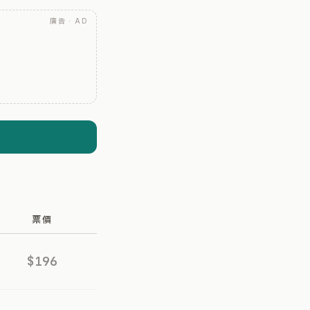
廣告 · AD
票價
$196