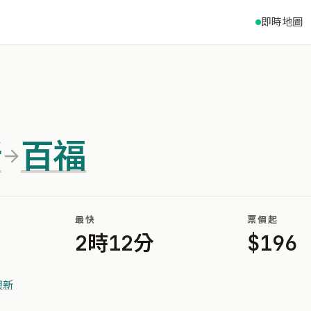
即時地圖
新
百福
最快
票價起
2時12分
$196
澳新