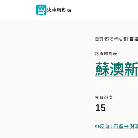
火車時刻表
首頁
/
蘇澳新站
/
到 百福
路線時刻表
蘇澳
今日班次
15
反向：百福 → 蘇