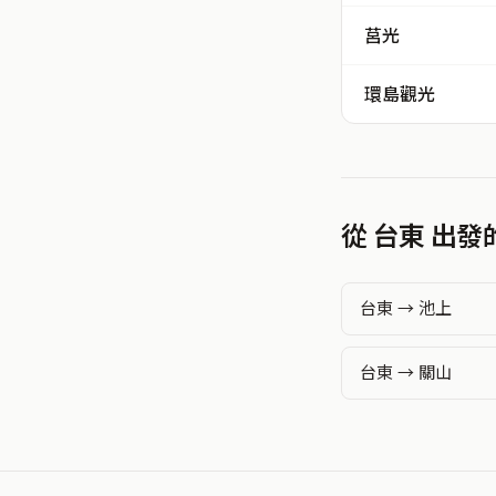
莒光
環島觀光
從 台東 出
台東 → 池上
台東 → 關山