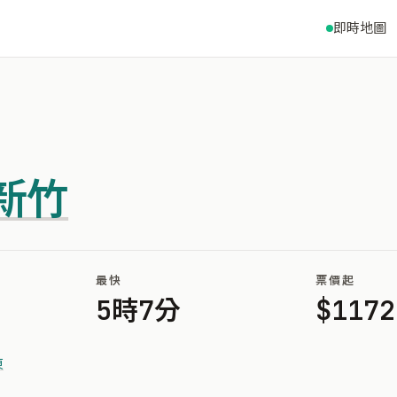
即時地圖
新竹
最快
票價起
5時7分
$1172
東