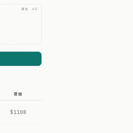
廣告 · AD
票價
$1108