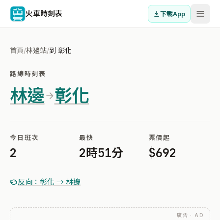
火車時刻表
下載App
首頁
/
林邊站
/
到 彰化
路線時刻表
林邊
彰化
今日班次
最快
票價起
2
2時51分
$692
反向：彰化 → 林邊
廣告 · AD