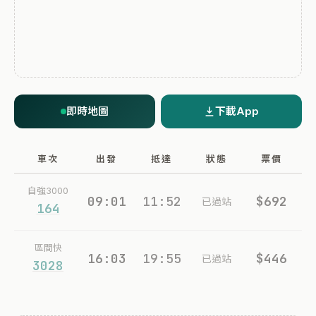
即時地圖
下載App
車次
出發
抵達
狀態
票價
自強3000
09:01
11:52
$692
已過站
164
區間快
16:03
19:55
$446
已過站
3028