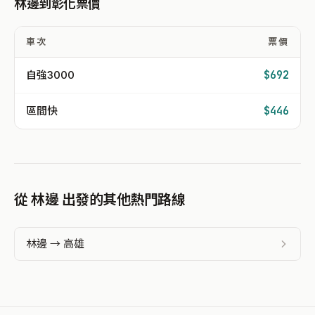
林邊到彰化票價
車次
票價
自強3000
$692
區間快
$446
從 林邊 出發的其他熱門路線
林邊 → 高雄