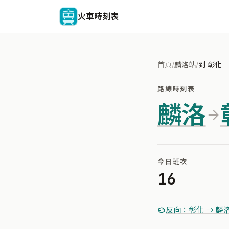
火車時刻表
首頁
/
麟洛站
/
到 彰化
路線時刻表
麟洛
今日班次
16
反向：彰化 → 麟