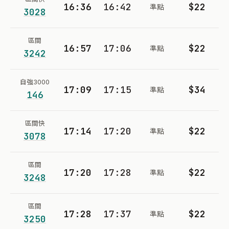
16:36
16:42
$22
準點
3028
區間
16:57
17:06
$22
準點
3242
自強3000
17:09
17:15
$34
準點
146
區間快
17:14
17:20
$22
準點
3078
區間
17:20
17:28
$22
準點
3248
區間
17:28
17:37
$22
準點
3250