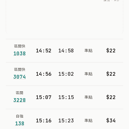
廣告 · AD
區間快
14:52
14:58
$22
準點
1038
區間快
14:56
15:02
$22
準點
3074
區間
15:07
15:15
$22
準點
3228
自強
15:16
15:23
$34
準點
138