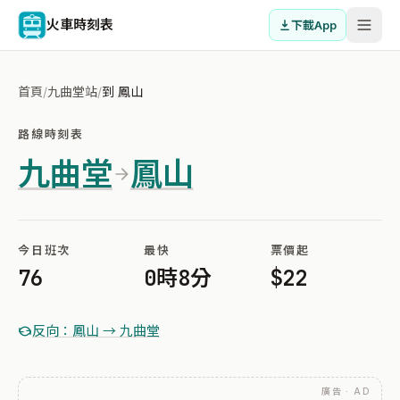
火車時刻表
下載App
首頁
/
九曲堂站
/
到 鳳山
路線時刻表
九曲堂
鳳山
今日班次
最快
票價起
76
0時8分
$22
反向：鳳山 → 九曲堂
廣告 · AD