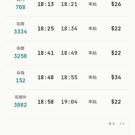
18:13
18:21
$26
準點
708
區間
18:25
18:34
$22
準點
3334
區間
18:41
18:49
$22
準點
3258
自強
18:48
18:55
$34
準點
152
區間快
18:58
19:04
$22
準點
3082
廣告 · AD