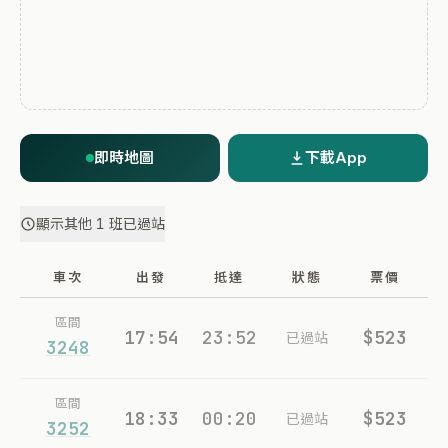
即時地圖
下載App
顯示其他 1 班已過站
車次
出發
抵達
狀態
票價
區間
17:54
23:52
$523
已過站
3248
區間
18:33
00:20
$523
已過站
3252