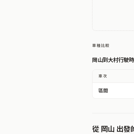
車種比較
岡山到大村行駛
車次
區間
從 岡山 出