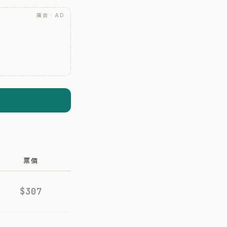
廣告 · AD
票價
$307