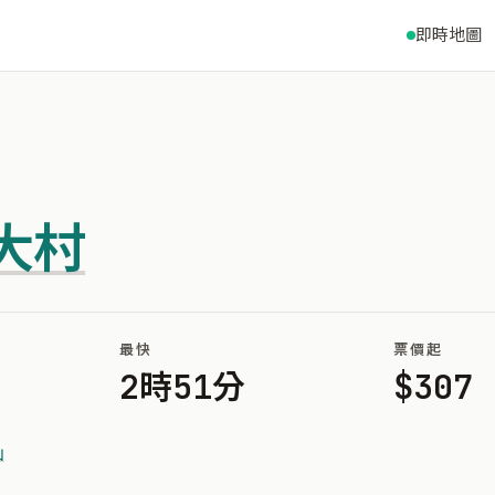
即時地圖
大村
最快
票價起
2時51分
$307
山