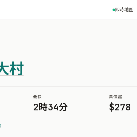
即時地圖
大村
最快
票價起
2時34分
$278
德