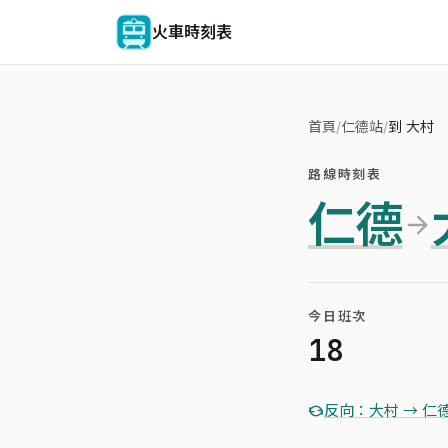
火車時刻表
首頁
/
仁德站
/
到 大村
路線時刻表
仁德
今日班次
18
反向：大村 → 仁