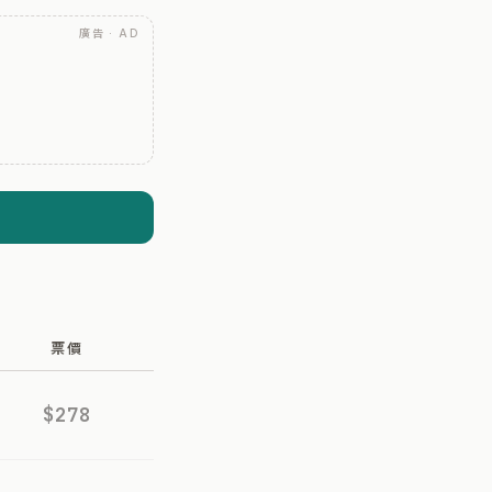
廣告 · AD
票價
$278