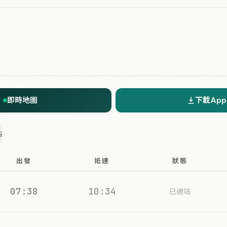
即時地圖
下載App
站
出發
抵達
狀態
07:38
10:34
已過站