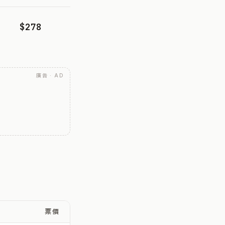
$278
廣告 · AD
票價