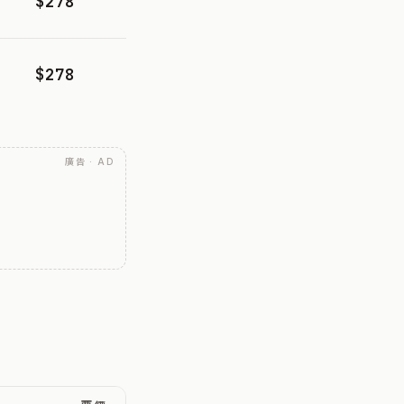
$278
$278
廣告 · AD