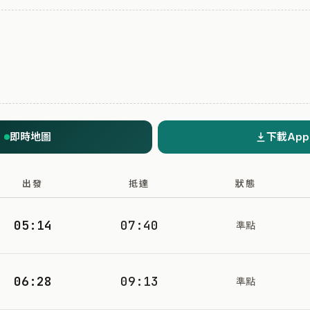
即時地圖
下載App
出發
抵達
狀態
05:14
07:40
準點
06:28
09:13
準點