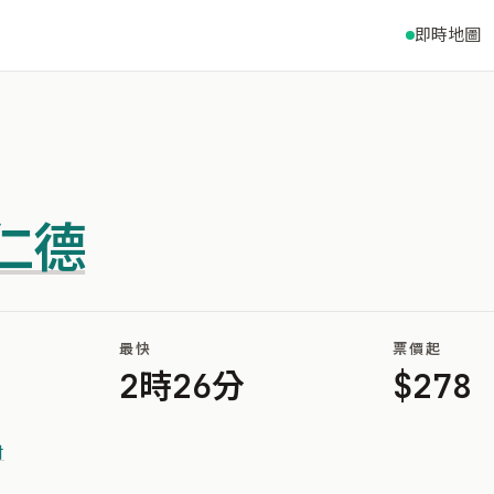
即時地圖
仁德
最快
票價起
2時26分
$278
村