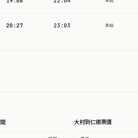
19:08
22:04
準點
20:27
23:03
準點
時間
大村到仁德票價