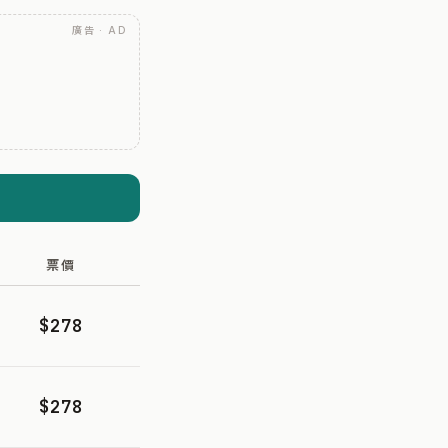
廣告 · AD
票價
$278
$278