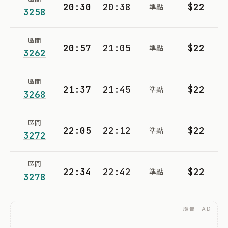
20:30
20:38
$22
準點
3258
區間
20:57
21:05
$22
準點
3262
區間
21:37
21:45
$22
準點
3268
區間
22:05
22:12
$22
準點
3272
區間
22:34
22:42
$22
準點
3278
廣告 · AD