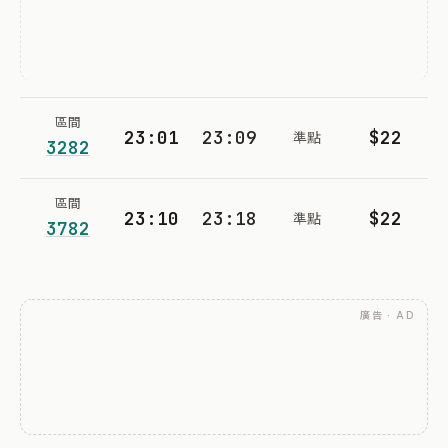
區間
23:01
23:09
$22
準點
3282
區間
23:10
23:18
$22
準點
3782
廣告 · AD