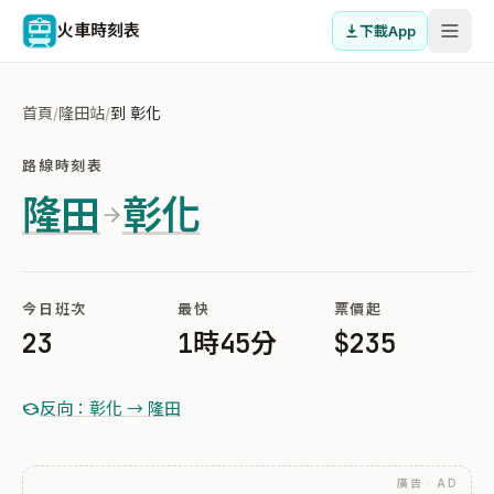
火車時刻表
下載App
首頁
/
隆田站
/
到 彰化
路線時刻表
隆田
彰化
今日班次
最快
票價起
23
1時45分
$235
反向：彰化 → 隆田
廣告 · AD